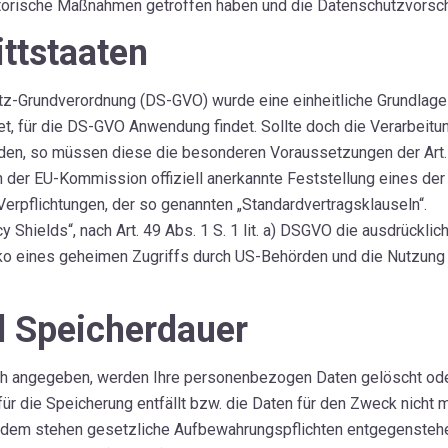
atorische Maßnahmen getroffen haben und die Datenschutzvorsch
ittstaaten
z-Grundverordnung (DS-GVO) wurde eine einheitliche Grundlage 
, für die DS-GVO Anwendung findet. Sollte doch die Verarbeitun
den, so müssen diese die besonderen Voraussetzungen der Art. 4
on der EU-Kommission offiziell anerkannte Feststellung eines d
 Verpflichtungen, der so genannten „Standardvertragsklauseln“.
Shields“, nach Art. 49 Abs. 1 S. 1 lit. a) DSGVO die ausdrücklic
siko eines geheimen Zugriffs durch US-Behörden und die Nutzun
d Speicherdauer
ch angegeben, werden Ihre personenbezogen Daten gelöscht oder 
ür die Speicherung entfällt bzw. die Daten für den Zweck nicht m
dem stehen gesetzliche Aufbewahrungspflichten entgegenstehen.