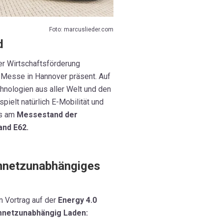
Foto: marcuslieder.com
d
er Wirtschaftsförderung
 Messe in Hannover präsent. Auf
chnologien aus aller Welt und den
ielt natürlich E-Mobilität und
ns am
Messestand der
and E62.
omnetzunabhängiges
n Vortrag auf der
Energy 4.0
netzunabhängig Laden: