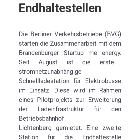
Endhaltestellen
Die Berliner Verkehrsbetriebe (BVG)
starten die Zusammenarbeit mit
dem
Brandenburger Startup
me
energy
.
Seit August
ist die erste
stromnetzunabhängige
Schnellladestation für Elektrobusse
im Einsatz
.
Diese w
ird
im Rahmen
eines Pilotprojekts zur Erweiterung
der
Lade
infrastruktur für den
Bet
r
iebsbahnhof
Lichtenberg
gemietet. Eine zweite
Station für die
Endhaltestelle