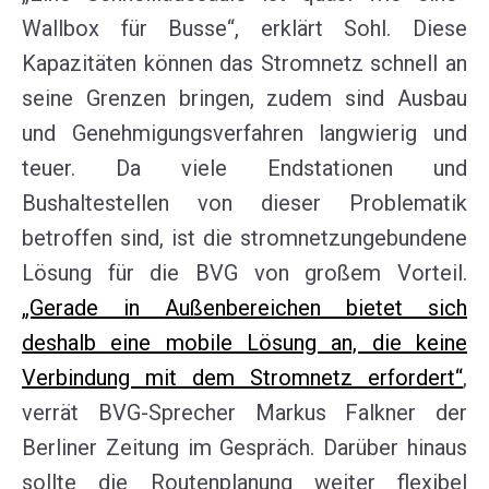
Wallbox für Busse“, erklärt
Sohl
.
Diese
Kapazitäten können das Stromnetz schnell an
seine Grenzen bringen, zudem sind Ausbau
und
Genehmigungsverfahren
langwierig und
teuer
.
Da viele Endstationen und
Bushaltestellen
von dieser Problematik
betroffen sind
,
ist
die stromnetzungebundene
Lösung für die BVG
von großem Vorteil
.
„Gerade in Außenbereichen bietet sich
deshalb eine mobile Lösung an, die keine
Verbindung mit dem Stromnetz erfordert“
,
verr
ä
t
BVG-Sprecher Markus Falkner
der
Berliner Zeitung
im
Gespräch.
Darüber hinaus
sollte die
Rou
tenplanung
weiter flexibel