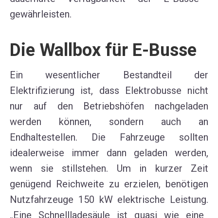
gewährleist
en
.
Die Wallbox für E-Busse
Ein wesentlicher Bestandteil der
Elektrifizierung ist, dass Elektro
bus
se
nicht
nur
auf
den
Betriebshöfen
nachgeladen
werden können
, sondern
auch an
Endhaltestellen
.
D
ie Fahrzeuge
sollten
idealerweise
immer
dann geladen werden,
wenn
sie
stillstehen.
Um in kurzer Zei
t
genügend
Reichweite zu erzielen,
benötigen
Nutzfahrzeuge
150
kW
elektrische Leistung
.
„Eine Schnel
l
ladesäule
ist quasi
wie eine