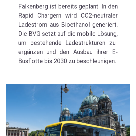
Falken
berg
ist bereits geplant
.
In den
Rapid
Chargern
wird
CO2
-neutrale
r
Lades
trom
aus
Bioethanol generiert
.
Die
BVG setzt auf die mobile
Lösung
,
um bestehende Lade
strukturen
zu
ergänzen und den Ausbau ihrer E-
Busflotte bis 2030 zu beschleunigen.