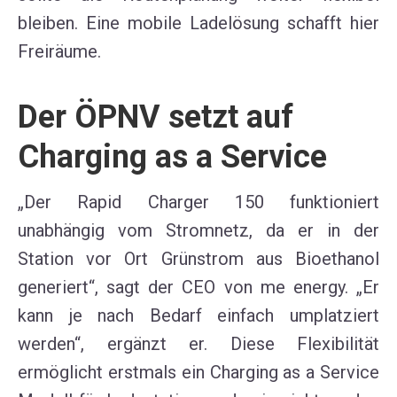
bleiben. Eine
mobile Ladelösung schafft hier
Freiräume.
Der ÖP
N
V
setzt
auf
Charging as a Service
„Der Rapid Charger 150 funktioniert
unabhängig vom Stromnetz, da er in der
Station vor Ort
Grünstrom aus Bioethanol
generiert“,
sagt der
CEO von
me
energy
. „Er
kann je nach Bedarf einfach umplatziert
werden“, ergänzt er.
Die
se
Flexibilität
ermöglicht er
stmals ein
Charging
as
a Service