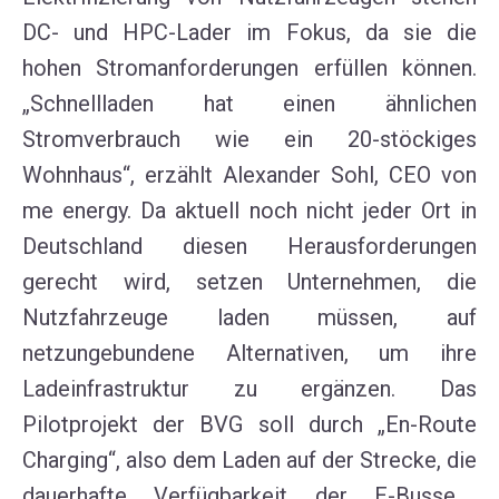
DC- und HPC-Lader im Fokus, da sie die
hohen Stromanforderungen erfüllen können
.
„
Schnelllade
n
ha
t
einen ähnlichen
Stromverbrauch wie ein 20-stöckiges
Wohnhaus
“
,
erzählt Alex
an
der
So
hl
, CEO von
me
energy
.
Da
aktuell noch
nicht jeder Ort in
Deutschland diesen Herausforderungen
gerecht w
ird, setzen
Unternehmen
, die
Nutzfahrzeuge laden müssen
,
auf
n
etzungebundene
Alternativen
, um ihre
Ladeinfrastruktur zu ergänzen.
Das
Pilotprojekt der BV
G soll
durch „
E
n-Route
Charging
“, also
dem Laden auf
der Strecke, die
dauerhafte Verfügbarkeit der
E-
Busse