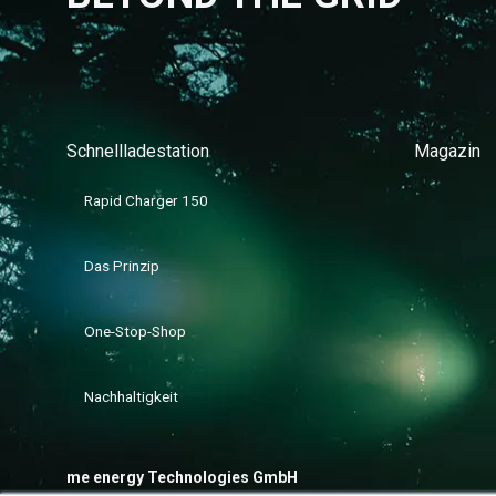
Schnellladestation
Magazin
Rapid Charger 150
Das Prinzip
One-Stop-Shop
Nachhaltigkeit
me energy Technologies GmbH