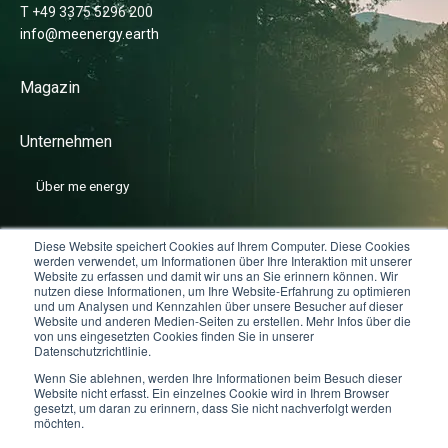
T +49 3375 5296 200
info@meenergy.earth
Magazin
Unternehmen
Über me energy
News
Diese Website speichert Cookies auf Ihrem Computer. Diese Cookies
werden verwendet, um Informationen über Ihre Interaktion mit unserer
Website zu erfassen und damit wir uns an Sie erinnern können. Wir
nutzen diese Informationen, um Ihre Website-Erfahrung zu optimieren
Karriere
und um Analysen und Kennzahlen über unsere Besucher auf dieser
Website und anderen Medien-Seiten zu erstellen. Mehr Infos über die
von uns eingesetzten Cookies finden Sie in unserer
Datenschutzrichtlinie.
Wenn Sie ablehnen, werden Ihre Informationen beim Besuch dieser
Website nicht erfasst. Ein einzelnes Cookie wird in Ihrem Browser
gesetzt, um daran zu erinnern, dass Sie nicht nachverfolgt werden
me energy © 2025
Cookie Einstellungen
Datenschutz
möchten.
Impressum