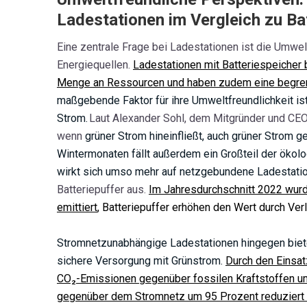
Ladestationen im Vergleich zu Ba
Eine zentrale Frage bei Ladestationen ist die Umwel
Energiequellen.
Ladestationen mit Batteriespeicher 
Menge an Ressourcen und haben zudem eine begre
maßgebende Faktor für ihre Umweltfreundlichkeit is
Strom.
Laut Alexander Sohl, dem Mitgründer und CEO
wenn
grüner Strom hineinfließt, auch grüner Strom 
Wintermonaten fällt außerdem ein Großteil der ökol
wirkt sich umso mehr auf netzgebundene Ladestat
Batteriepuffer aus.
I
m Jahresdurchschnitt 2022 wur
emittiert
, Batteriepuffer erhöhen den Wert durch Ve
Stromnetzunabhängige Ladestationen hingegen biete
sichere Versorgung mit Grünstrom.
Durch den Einsat
CO₂-Emissionen gegenüber fossilen Kraftstoffen u
gegenüber dem Stromnetz um 95 Prozent reduziert