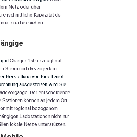
dem Netz oder über
urchschnittliche Kapazität der
imal drei bis sieben
hängige
Rapid
Charger 150 erzeugt mit
gen Strom und das
an jedem
 der Herstellung von Bioethanol
rbrennung ausgestoßen wird
.
Sie
Ladevorgänge. Der entscheidende
Die Stationen können an jedem Ort
eder mit regional bezogenem
hängigen Ladestationen nicht nur
len lokale Netze unterstützen.
 Mobile