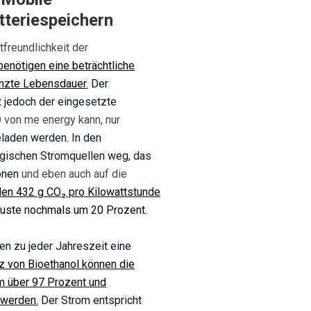
tteriespeichern
tfreundlichkeit der
benötigen eine beträchtliche
nzte Lebensdauer
.
Der
t jedoch der eingesetzte
 von me energy kann, nur
geladen werden.
In den
ogischen Stromquellen weg, das
ionen
und eben auch auf die
den 432 g CO
₂
pro Kilowattstunde
rluste nochmals um 20 Prozent.
n zu jeder Jahreszeit eine
z von Bioethanol können die
m über 97 Prozent und
 werden
.
Der Strom entspricht