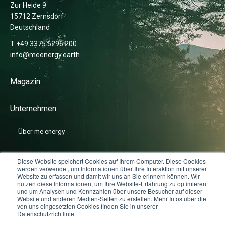
Zur Heide 9
15712 Zernsdorf
Deutschland
T +49 3375 5296 200
info@meenergy.earth
Magazin
Unternehmen
Über me energy
News
Diese Website speichert Cookies auf Ihrem Computer. Diese Cookies
werden verwendet, um Informationen über Ihre Interaktion mit unserer
Website zu erfassen und damit wir uns an Sie erinnern können. Wir
nutzen diese Informationen, um Ihre Website-Erfahrung zu optimieren
Karriere
und um Analysen und Kennzahlen über unsere Besucher auf dieser
Website und anderen Medien-Seiten zu erstellen. Mehr Infos über die
von uns eingesetzten Cookies finden Sie in unserer
Datenschutzrichtlinie.