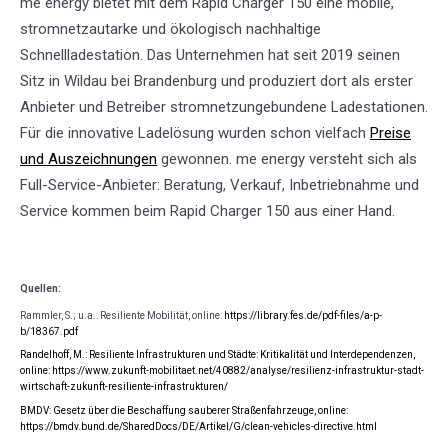
me energy bietet mit dem Rapid Charger 150 eine mobile,
stromnetzautarke und ökologisch nachhaltige
Schnellladestation. Das Unternehmen hat seit 2019 seinen
Sitz in Wildau bei Brandenburg und produziert dort als erster
Anbieter und Betreiber stromnetzungebundene Ladestationen.
Für die innovative Ladelösung wurden schon vielfach
Preise
und Auszeichnungen
gewonnen. me energy versteht sich als
Full-Service-Anbieter: Beratung, Verkauf, Inbetriebnahme und
Service kommen beim Rapid Charger 150 aus einer Hand.
Quellen:
Rammler, S.; u.a.: Resiliente Mobilität, online:
https://library.fes.de/pdf-files/a-p-
b/18367.pdf
Randelhoff, M.:
Resiliente Infrastrukturen und Städte: Kritikalität und Interdependenzen,
online:
https://www.zukunft-mobilitaet.net/40882/analyse/resilienz-infrastruktur-stadt-
wirtschaft-zukunft-resiliente-infrastrukturen/
BMDV: Gesetz über die Beschaffung sauberer Straßenfahrzeuge, online:
https://bmdv.bund.de/SharedDocs/DE/Artikel/G/clean-vehicles-directive.html