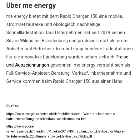
Über me energy
me energy bietet mit dem Rapid Charger 150 eine mobile,
stromnetzautarke und ökologisch nachhaltige
Schnellladestation. Das Unternehmen hat seit 2019 seinen
Sitz in Wildau bei Brandenburg und produziert dort als erster
Anbieter und Betreiber stromnetzungebundene Ladestationen.
Für die innovative Ladelösung wurden schon vielfach
Preise
und Auszeichnungen
gewonnen. me energy versteht sich als
Full-Service-Anbieter: Beratung, Verkauf, Inbetriebnahme und
Service kommen beim Rapid Charger 150 aus einer Hand.
Quellen:
https://www.energie-experten.ch/de/mobilitaet/detail/wie-stark-belastet-die-
batterieherstellung-die-oekobilanz-von-elektroautos.html
https://www.agora-
verkehrswende.de/fileadmin/Projekte/2018/Klimabilanz_von_Elektroautos/Agora-
Verkehrswende_22_Klimabilanz-von-Elektroautos_WEB.pdf