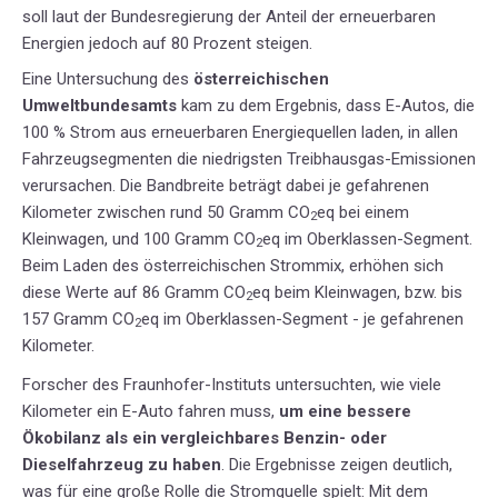
soll laut der Bundesregierung der Anteil der erneuerbaren
Energien jedoch auf 80 Prozent steigen.
Eine Untersuchung des
österreichischen
Umweltbundesamts
kam zu dem Ergebnis, dass E-Autos, die
100 % Strom aus erneuerbaren Energiequellen laden, in allen
Fahrzeugsegmenten die niedrigsten Treibhausgas-Emissionen
verursachen. Die Bandbreite beträgt dabei je gefahrenen
Kilometer zwischen rund 50 Gramm CO
eq bei einem
2
Kleinwagen, und 100 Gramm CO
eq im Oberklassen-Segment.
2
Beim Laden des österreichischen Strommix, erhöhen sich
diese Werte auf 86 Gramm CO
eq beim Kleinwagen, bzw. bis
2
157 Gramm CO
eq im Oberklassen-Segment - je gefahrenen
2
Kilometer.
Forscher des Fraunhofer-Instituts untersuchten, wie viele
Kilometer ein E-Auto fahren muss,
um eine bessere
Ökobilanz als ein vergleichbares Benzin- oder
Dieselfahrzeug zu haben
. Die Ergebnisse zeigen deutlich,
was für eine große Rolle die Stromquelle spielt: Mit dem