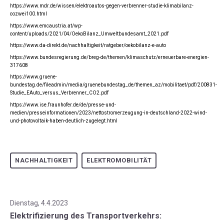
https://www.mdr.de/wissen/elektroautos-gegen-verbrenner-studie-klimabilanz-
cozwei100.html
https://www.emcaustria.at/wp-
content/uploads/2021/04/OekoBilanz_Umweltbundesamt_2021.pdf
https://www.da-direkt.de/nachhaltigkeit/ratgeber/oekobilanz-e-auto
https://www.bundesregierung.de/breg-de/themen/klimaschutz/erneuerbare-energien-
317608
https://www.gruene-
bundestag.de/fileadmin/media/gruenebundestag_de/themen_az/mobilitaet/pdf/200831-
Studie_EAuto_versus_Verbrenner_CO2.pdf
https://www.ise.fraunhofer.de/de/presse-und-
medien/presseinformationen/2023/nettostromerzeugung-in-deutschland-2022-wind-
und-photovoltaik-haben-deutlich-zugelegt.html
NACHHALTIGKEIT
ELEKTROMOBILITÄT
Dienstag, 4.4.2023
Elektrifizierung des Transportverkehrs: