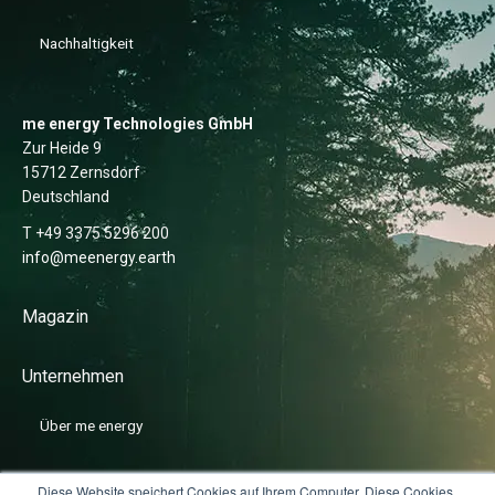
Nachhaltigkeit
me energy Technologies GmbH
Zur Heide 9
15712 Zernsdorf
Deutschland
T +49 3375 5296 200
info@meenergy.earth
Magazin
Unternehmen
Über me energy
News
Diese Website speichert Cookies auf Ihrem Computer. Diese Cookies