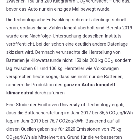
zwischen 150 und 200 Kilogramm CO
verursacht – und das,
2
bevor das Auto nur ein einziges Mal bewegt wurde.
Die technologische Entwicklung schreitet allerdings schnell
voran, sodass diese Zahlen längst überholt sind. Bereits 2019
wurde eine Nachfolge-Untersuchung desselben Instituts
veröffentlicht, bei der schon eine deutlich andere Datenlage
skizziert wird. Demnach verursachte die Herstellung von
Batterien je Kilowattstunde nicht 150 bis 200 kg CO
, sondern
2
lag zwischen 61 und 106 kg. Hersteller wie Volkswagen
versprechen heute sogar, dass sie nicht nur die Batterien,
sondern die Produktion des
ganzen Autos komplett
klimaneutral
durchzuführen.
Eine Studie der Eindhoven University of Technology ergab,
dass die Batterieherstellung im Jahr 2017 bei 86,5 CO
eq/kWh
2
lag, im Jahr 2019 bei 76,7
CO2eq/kWh. Basierend auf all
diesen Quellen gaben sie für 2020 Emissionen von 75 kg
CO
eq/kWh als Mittelwert an. Grund für die verbesserten
2